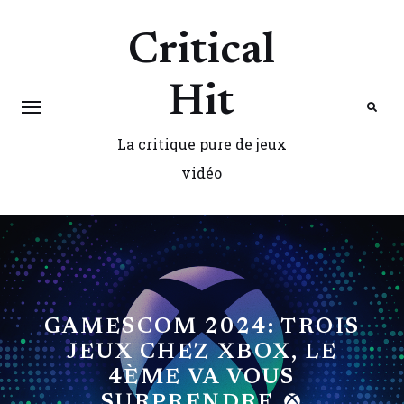
Critical
Hit
La critique pure de jeux
Search
vidéo
GAMESCOM 2024: TROIS
JEUX CHEZ XBOX, LE
4ÈME VA VOUS
SURPRENDRE