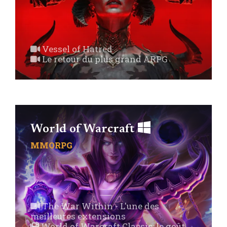
Vessel of Hatred
Le retour du plus grand ARPG
World of Warcraft
MMORPG
The War Within - L'une des
meilleures extensions
World of Warcraft Classic: le goût