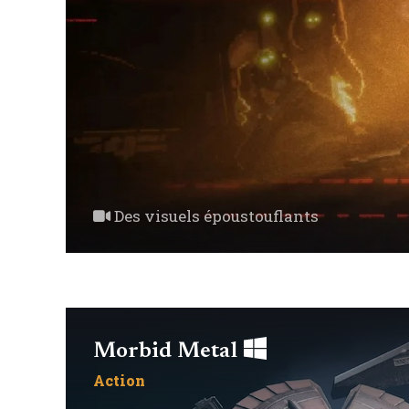
Des visuels époustouflants
Morbid Metal
Action