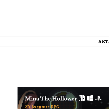
ART
Mina The Hollower
2D
Aventure
RPG