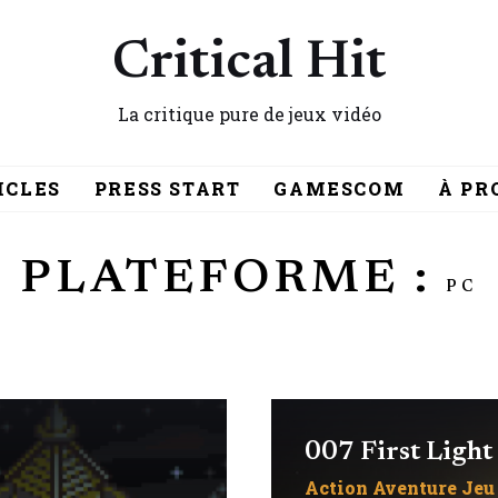
Critical Hit
La critique pure de jeux vidéo
ICLES
PRESS START
GAMESCOM
À PR
PLATEFORME :
PC
007 First Light
Action
Aventure
Jeu 