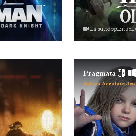
La suite spirituell
Pragmata
Action
Aventure
Jeu 