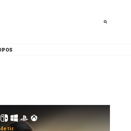
Search
OPOS
de tir