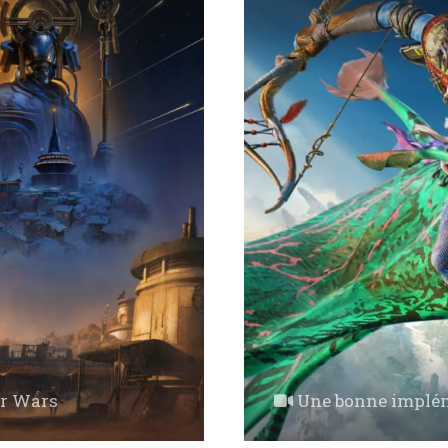
ar Wars
Une bonne impléme