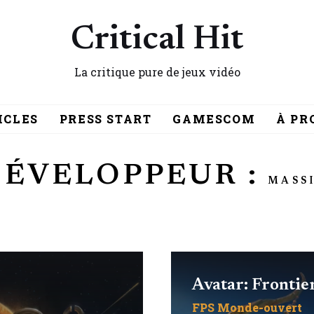
Critical Hit
La critique pure de jeux vidéo
ICLES
PRESS START
GAMESCOM
À PR
DÉVELOPPEUR :
MASS
Avatar: Frontie
FPS
Monde-ouvert