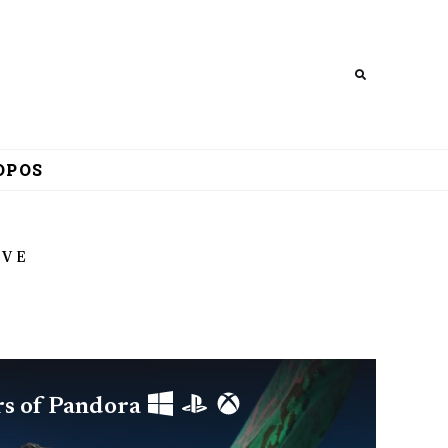
Search
OPOS
IVE
rs of Pandora