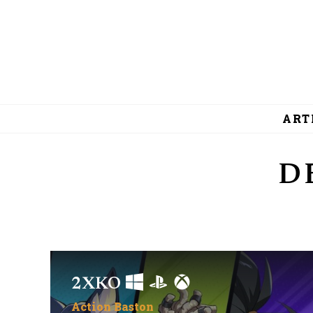
ART
D
2XKO
Action
Baston