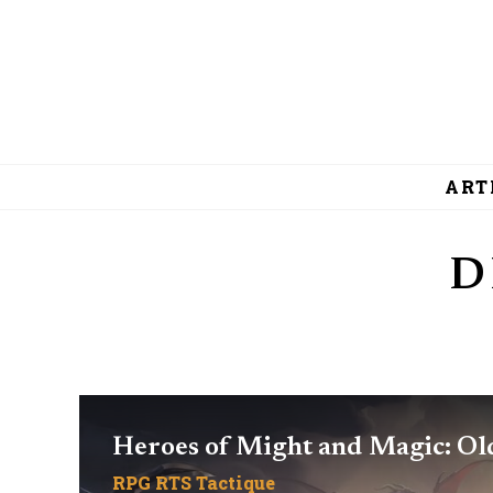
ART
D
Heroes of Might and Magic: O
RPG
RTS
Tactique