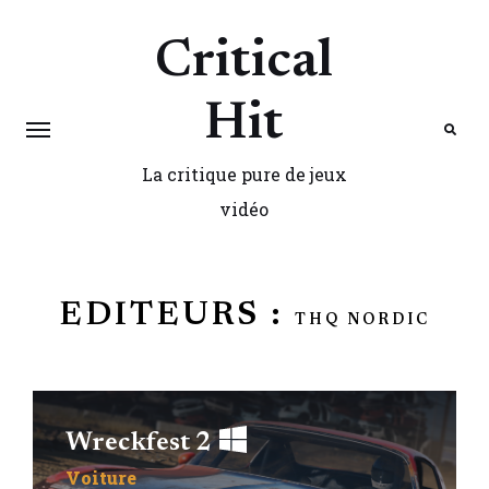
Critical
Hit
La critique pure de jeux
Search
vidéo
EDITEURS :
THQ NORDIC
Wreckfest 2
Voiture