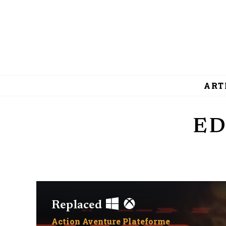
ART
ED
Replaced
Action
Aventure
Plateforme