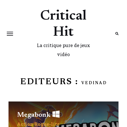
Critical
Hit
La critique pure de jeux
Search
vidéo
EDITEURS :
VEDINAD
Megabonk
Action
Rogue-lite