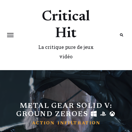
Critical
Hit
La critique pure de jeux
Search
vidéo
METAL GEAR SOLID V:
GROUND ZEROES
ACTION
INFILTRATION