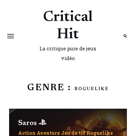
Critical
Hit
La critique pure de jeux
Search
vidéo
GENRE :
ROGUELIKE
Saros
Action
Aventure
Jeu de tir
Roguelike