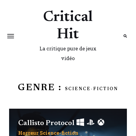
Critical
Hit
La critique pure de jeux
Search
vidéo
GENRE :
SCIENCE-FICTION
Callisto Protocol
Horreur
Science-fiction