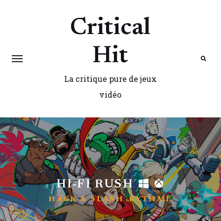
Critical
Hit
La critique pure de jeux
Search
vidéo
HI-FI RUSH
HACK & SLASH
RYTHME