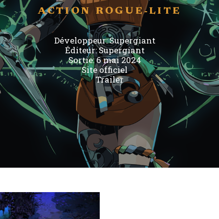
ACTION
ROGUE-LITE
Développeur:
Supergiant
Éditeur:
Supergiant
Sortie: 6 mai 2024
Site officiel
Trailer