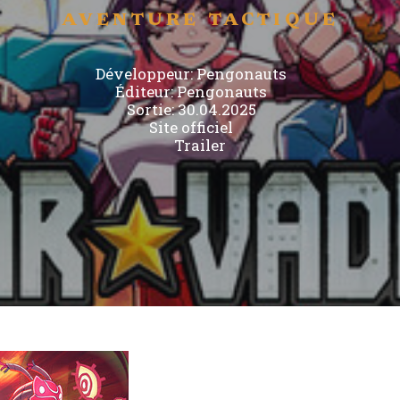
AVENTURE
TACTIQUE
Développeur:
Pengonauts
Éditeur:
Pengonauts
Sortie: 30.04.2025
Site officiel
Trailer