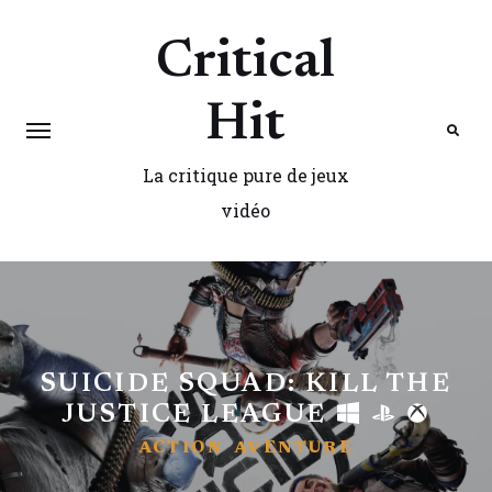
Critical
Hit
La critique pure de jeux
Search
vidéo
SUICIDE SQUAD: KILL THE
JUSTICE LEAGUE
ACTION
AVENTURE