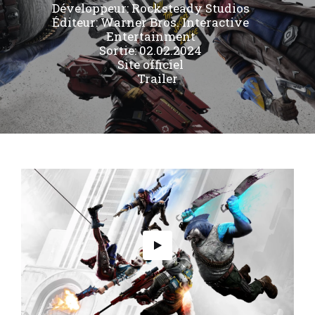
Développeur:
Rocksteady Studios
Éditeur:
Warner Bros. Interactive
Entertainment
Sortie: 02.02.2024
Site officiel
Trailer