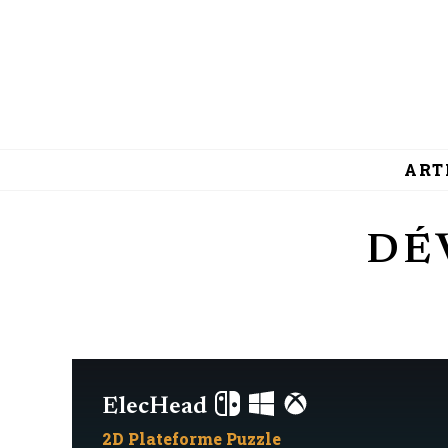
ART
DÉ
ElecHead
2D
Plateforme
Puzzle