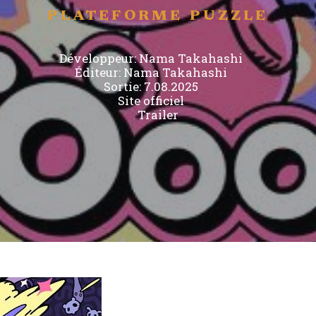
PLATEFORME
PUZZLE
Développeur:
Nama Takahashi
Éditeur:
Nama Takahashi
Sortie: 7.08.2025
Site officiel
Trailer